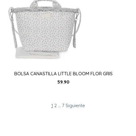
BOLSA CANASTILLA LITTLE BLOOM FLOR GRIS
59.90
Paginación
Page
Page
Page
1
2
…
7
Siguiente
de
entradas