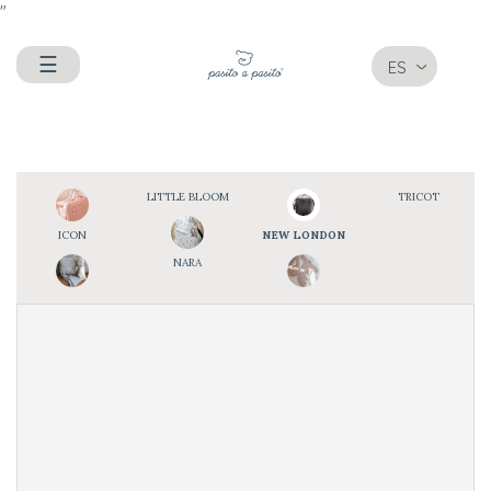
"
☰
ES
LITTLE BLOOM
TRICOT
ICON
NEW LONDON
NARA