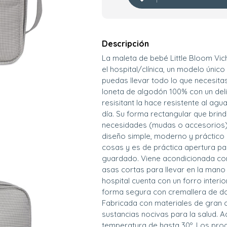
Descripción
La maleta de bebé Little Bloom Vich
el hospital/clínica, un modelo úni
puedas llevar todo lo que necesitas
loneta de algodón 100% con un del
resisitant la hace resistente al agu
día. Su forma rectangular que brin
necesidades (mudas o accesorios) d
diseño simple, moderno y práctico
cosas y es de práctica apertura pa
guardado. Viene acondicionada con
asas cortas para llevar en la mano 
hospital cuenta con un forro interi
forma segura con cremallera de do
Fabricada con materiales de gran ca
sustancias nocivas para la salud.
temperatura de hasta 30º. Los pro