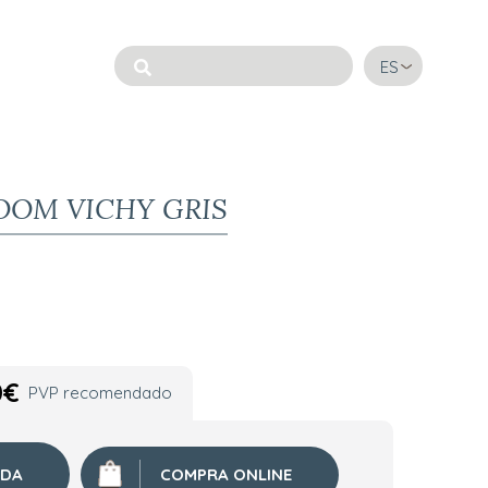
ES
OOM VICHY GRIS
0
€
PVP recomendado
NDA
COMPRA ONLINE