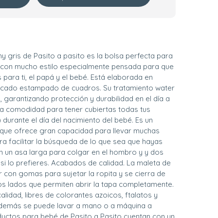
y gris de Pasito a pasito es la bolsa perfecta para
co con mucho estilo especialmente pensada para que
 para ti, el papá y el bebé. Está elaborada en
icado estampado de cuadros. Su tratamiento water
a, garantizando protección y durabilidad en el día a
da comodidad para tener cubiertas todas tus
urante el día del nacimiento del bebé. Es un
 que ofrece gran capacidad para llevar muchas
ra facilitar la búsqueda de lo que sea que hayas
 un asa larga para colgar en el hombro y y dos
si lo prefieres. Acabados de calidad. La maleta de
or con gomas para sujetar la ropita y se cierra de
s lados que permiten abrir la tapa completamente.
lidad, libres de colorantes azoicos, ftalatos y
 Además se puede lavar a mano o a máquina a
ductos para bebé de Pasito a Pasito cuentan con un