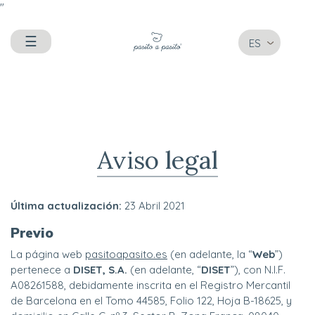
"
☰
ES
Aviso legal
Última actualización:
23 Abril 2021
Previo
La página web
pasitoapasito.es
(en adelante, la “
Web
”)
pertenece a
DISET, S.A.
(en adelante, “
DISET
”), con N.I.F.
A08261588, debidamente inscrita en el Registro Mercantil
de Barcelona en el Tomo 44585, Folio 122, Hoja B-18625, y