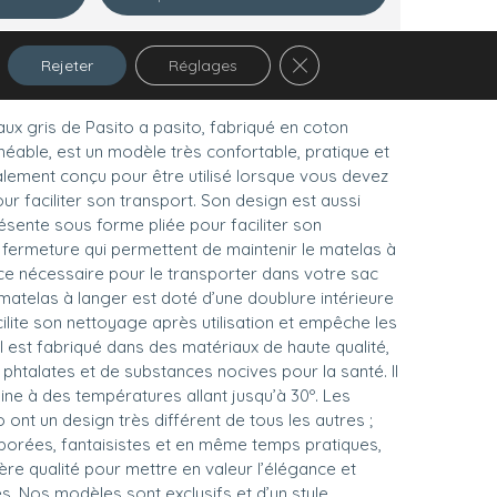
Fermer la bannière des co
Rejeter
Réglages
ux gris de Pasito a pasito, fabriqué en coton
éable, est un modèle très confortable, pratique et
ialement conçu pour être utilisé lorsque vous devez
our faciliter son transport. Son design est aussi
résente sous forme pliée pour faciliter son
e fermeture qui permettent de maintenir le matelas à
ace nécessaire pour le transporter dans votre sac
e matelas à langer est doté d’une doublure intérieure
lite son nettoyage après utilisation et empêche les
 Il est fabriqué dans des matériaux de haute qualité,
htalates et de substances nocives pour la santé. Il
ine à des températures allant jusqu’à 30º. Les
ont un design très différent de tous les autres ;
aborées, fantaisistes et en même temps pratiques,
ère qualité pour mettre en valeur l’élégance et
. Nos modèles sont exclusifs et d’un style