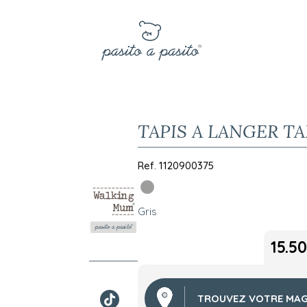
TAPIS A LANGER T
Ref.
1120900375
Gris
15.50
TROUVEZ VOTRE MAG