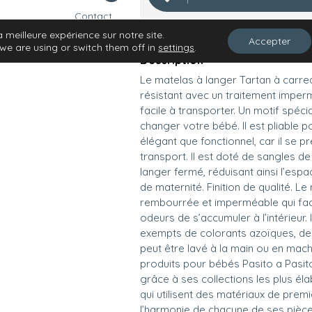
Contact
Trouvez votre magasin
a meilleure expérience sur notre site.
Accepter
we are using or switch them off in
settings
.
Description
Le matelas à langer Tartan à carrea
résistant avec un traitement imperm
facile à transporter. Un motif spéc
changer votre bébé. Il est pliable p
élégant que fonctionnel, car il se p
transport. Il est doté de sangles d
langer fermé, réduisant ainsi l’esp
de maternité. Finition de qualité. L
rembourrée et imperméable qui faci
odeurs de s’accumuler à l’intérieur.
exempts de colorants azoïques, de p
peut être lavé à la main ou en mach
produits pour bébés Pasito a Pasito 
grâce à ses collections les plus él
qui utilisent des matériaux de premi
l’harmonie de chacune de ses pièces