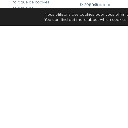
Politique de cookies
© 2022 Pasito a pasito
Politique de
confidentialité
Nous utilisons des cookies pour vous offrir l
You can find out more about which cookies 