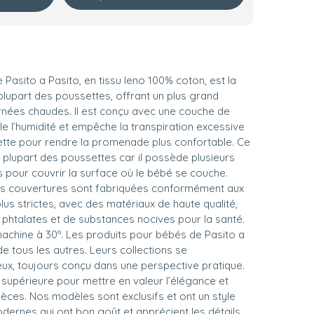
Pasito a Pasito, en tissu leno 100% coton, est la
 plupart des poussettes, offrant un plus grand
urnées chaudes. Il est conçu avec une couche de
sole l’humidité et empêche la transpiration excessive
ette pour rendre la promenade plus confortable. Ce
 plupart des poussettes car il possède plusieurs
s pour couvrir la surface où le bébé se couche.
 nos couvertures sont fabriquées conformément aux
s strictes, avec des matériaux de haute qualité,
phtalates et de substances nocives pour la santé.
 machine à 30º. Les produits pour bébés de Pasito a
de tous les autres. Leurs collections se
leux, toujours conçu dans une perspective pratique.
té supérieure pour mettre en valeur l’élégance et
èces. Nos modèles sont exclusifs et ont un style
dernes qui ont bon goût et apprécient les détails