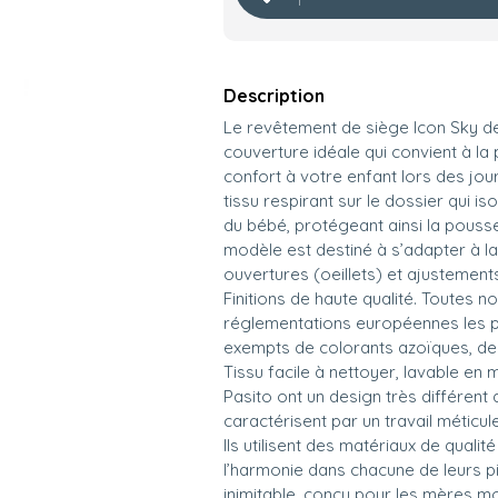
Description
Le revêtement de siège Icon Sky de 
couverture idéale qui convient à la
confort à votre enfant lors des jo
tissu respirant sur le dossier qui i
du bébé, protégeant ainsi la pouss
modèle est destiné à s’adapter à la
ouvertures (oeillets) et ajustement
Finitions de haute qualité. Toutes
réglementations européennes les plu
exempts de colorants azoïques, de 
Tissu facile à nettoyer, lavable en
Pasito ont un design très différent 
caractérisent par un travail méticu
Ils utilisent des matériaux de quali
l’harmonie dans chacune de leurs pi
inimitable, conçu pour les mères mo