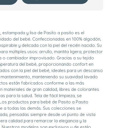
 estampada y lisa de Pasito a pasito es el
cuidado del bebé. Confeccionadas en 100% algodón,
spirable y delicada con la piel del recién nacido. Su
ra múltiples usos: arrullo, mantita ligera, protector
cia o cambiador improvisado. Gracias a su tejido
emperatura del bebé, proporcionando confort en
icados con la piel del bebé, ideales para un descanso
y mantenimiento, manteniendo su suavidad lavado
ctos están fabricados conforme a las más
 materiales de gran calidad, libres de colorantes
s para la salud. Tela de fácil limpieza, se
 Los productos para bebé de Pasito a Pasito
e a todas las demás. Sus colecciones se
allada, pensadas siempre desde un punto de vista
mera calidad para remarcar la elegancia y la
 Nuestros modelos son exclusivos y de estilo