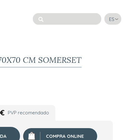
ES
70X70 CM SOMERSET
€
PVP recomendado
NDA
COMPRA ONLINE