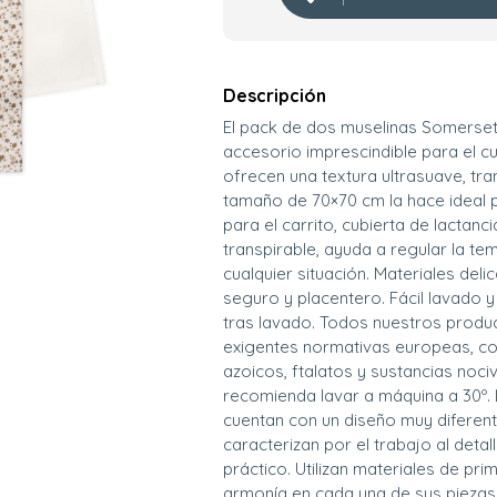
Descripción
El pack de dos muselinas Somerset,
accesorio imprescindible para el 
ofrecen una textura ultrasuave, tran
tamaño de 70×70 cm la hace ideal pa
para el carrito, cubierta de lactan
transpirable, ayuda a regular la t
cualquier situación. Materiales del
seguro y placentero. Fácil lavado 
tras lavado. Todos nuestros produ
exigentes normativas europeas, con
azoicos, ftalatos y sustancias nociva
recomienda lavar a máquina a 30º.
cuentan con un diseño muy diferent
caracterizan por el trabajo al det
práctico. Utilizan materiales de pri
armonía en cada una de sus piezas.