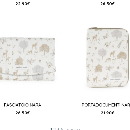
22.90
€
26.50
€
FASCIATOIO NARA
PORTADOCUMENTI NA
26.50
€
21.90
€
Page
Page
Page
1
2
3
A seguire